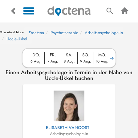
Sie sind hier:
Doctena
Psychotherapie
Arbeitspsychologe-in
Uccle-Ukkel
DO.
FR.
SA.
SO.
MO.
6 Aug.
7 Aug.
8 Aug.
9 Aug.
10 Aug.
Einen Arbeitspsychologe-in Termin in der Nähe von
Uccle-Ukkel buchen
ELISABETH VANOOST
Arbeitspsychologe-in