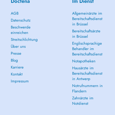
Doctena
Im Dienst
AGB
Allgemeinärzte im
Bereitschaftsdienst
Datenschutz
in Brüssel
Beschwerde
Bereitschaftsärzte
einreichen
in Brüssel
Streitschlichtung
Englischsprachige
Über uns
Behandler im
Presse
Bereitschaftsdienst
Blog
Notapotheken
Karriere
Hausärzte im
Bereitschaftsdienst
Kontakt
in Antwerp
Impressum
Notrufnummern in
Flandern
Zahnärzte im
Notdienst