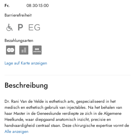
Fr.
08:30-15:00
Barrierefreiheit
Bezahlungsarten
Lage auf Karte anzeigen
Beschreibung
Dr. Rani Van de Velde is esthetisch arts, gespecialiseerd in het
medisch en esthetisch gebruik van injectables. Na het behalen van
haar Master in de Geneeskunde verdiepte ze zich in de Algemene
Heelkunde, waar diepgaand anatomisch inzicht, precisie en
handvaardigheid centraal staan. Deze chirurgische expertise vormt de
basis voor haar aanpak binnen de esthetische geneeskunde.
Alle anzeigen