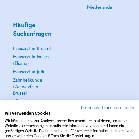
Niederlande
Häufige
Suchanfragen
Hausarzt in Brüssel
Hausarzt in Ixelles
(Elsene)
Hausarzt in Jette
Zahnheilkunde
(Zahnarzt) in
Brüssel
Alle anzeigen →
Datenschutzbestimmungen
Wir verwenden Cookies
Wir können diese zur Analyse unserer Besucherdaten platzieren, um unsere
Website zu verbessern, personalisierte Inhalte anzuzeigen und Ihnen ein
großartiges Website-Erlebnis zu bieten. Für weitere Informationen zu den von
IM NOTFALL WENDEN SIE SICH AN : 112
uns verwendeten Cookies öffnen Sie die Einstellungen.