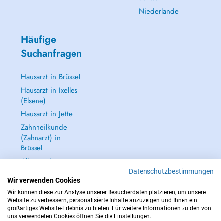
Niederlande
Häufige
Suchanfragen
Hausarzt in Brüssel
Hausarzt in Ixelles
(Elsene)
Hausarzt in Jette
Zahnheilkunde
(Zahnarzt) in
Brüssel
Alle anzeigen →
Datenschutzbestimmungen
Wir verwenden Cookies
Wir können diese zur Analyse unserer Besucherdaten platzieren, um unsere
Website zu verbessern, personalisierte Inhalte anzuzeigen und Ihnen ein
großartiges Website-Erlebnis zu bieten. Für weitere Informationen zu den von
IM NOTFALL WENDEN SIE SICH AN : 112
uns verwendeten Cookies öffnen Sie die Einstellungen.