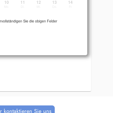
10
11
12
13
14
Mo.
Di.
Mi.
Do.
Fr.
ervollständigen Sie die obigen Felder
 kontaktieren Sie uns