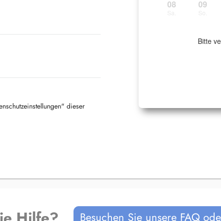
08
09
Sa.
So.
Bitte v
tenschutzeinstellungen" dieser
ie Hilfe?
Besuchen Sie unsere FAQ oder