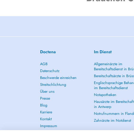
Doctena
Im Dienst
AGB
Allgemeinärzte im
Bereitschaftsdienst in Brü
Datenschutz
Bereitschaftsärzte in Brüs
Beschwerde einreichen
Englischsprachige Behan
Streitschlichtung
im Bereitschaftsdienst
Über uns
Notapotheken
Presse
Hausärzte im Bereitschaft
Blog
in Antwerp
Karriere
Notrufnummern in Fland
Kontakt
Zahnärzte im Notdienst
Impressum