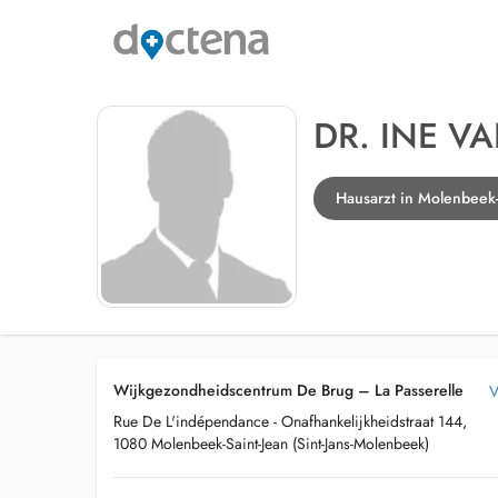
DR. INE V
Hausarzt in Molenbeek-
Wijkgezondheidscentrum De Brug – La Passerelle
V
Rue De L'indépendance - Onafhankelijkheidstraat 144,
1080 Molenbeek-Saint-Jean (Sint-Jans-Molenbeek)