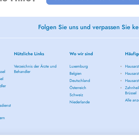
Folgen Sie uns und verpassen Sie k
Nützliche Links
Wo wir sind
Häufig
Verzeichnis der Ärzte und
Luxemburg
Hausarzt
ssel
Behandler
Belgien
Hausarzt
sel
Deutschland
Hausarzt
dler
Österreich
Zahnheil
Brüssel
Schweiz
Alle an
Niederlande
sdienst
ern