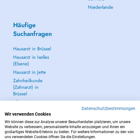
Niederlande
Häufige
Suchanfragen
Hausarzt in Brüssel
Hausarzt in Ixelles
(Elsene)
Hausarzt in Jette
Zahnheilkunde
(Zahnarzt) in
Brüssel
Alle anzeigen →
Datenschutzbestimmungen
Wir verwenden Cookies
Wir können diese zur Analyse unserer Besucherdaten platzieren, um unsere
Website zu verbessern, personalisierte Inhalte anzuzeigen und Ihnen ein
großartiges Website-Erlebnis zu bieten. Für weitere Informationen zu den von
IM NOTFALL WENDEN SIE SICH AN : 112
uns verwendeten Cookies öffnen Sie die Einstellungen.