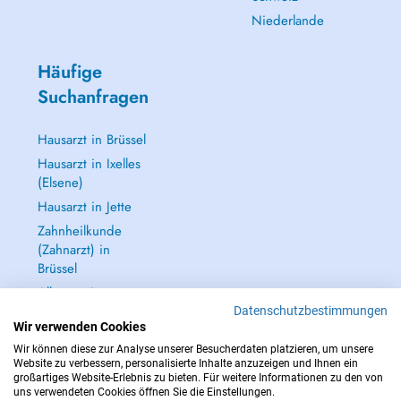
Niederlande
Häufige
Suchanfragen
Hausarzt in Brüssel
Hausarzt in Ixelles
(Elsene)
Hausarzt in Jette
Zahnheilkunde
(Zahnarzt) in
Brüssel
Alle anzeigen →
Datenschutzbestimmungen
Wir verwenden Cookies
Wir können diese zur Analyse unserer Besucherdaten platzieren, um unsere
Website zu verbessern, personalisierte Inhalte anzuzeigen und Ihnen ein
großartiges Website-Erlebnis zu bieten. Für weitere Informationen zu den von
IM NOTFALL WENDEN SIE SICH AN : 112
uns verwendeten Cookies öffnen Sie die Einstellungen.