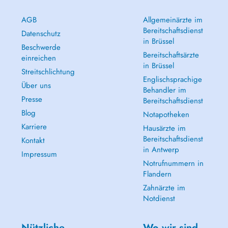
AGB
Allgemeinärzte im
Bereitschaftsdienst
Datenschutz
in Brüssel
Beschwerde
Bereitschaftsärzte
einreichen
in Brüssel
Streitschlichtung
Englischsprachige
Über uns
Behandler im
Presse
Bereitschaftsdienst
Blog
Notapotheken
Karriere
Hausärzte im
Bereitschaftsdienst
Kontakt
in Antwerp
Impressum
Notrufnummern in
Flandern
Zahnärzte im
Notdienst
Nützliche
Wo wir sind