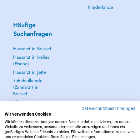
Niederlande
Häufige
Suchanfragen
Hausarzt in Brüssel
Hausarzt in Ixelles
(Elsene)
Hausarzt in Jette
Zahnheilkunde
(Zahnarzt) in
Brüssel
Alle anzeigen →
Datenschutzbestimmungen
Wir verwenden Cookies
Wir können diese zur Analyse unserer Besucherdaten platzieren, um unsere
Website zu verbessern, personalisierte Inhalte anzuzeigen und Ihnen ein
großartiges Website-Erlebnis zu bieten. Für weitere Informationen zu den von
IM NOTFALL WENDEN SIE SICH AN : 112
uns verwendeten Cookies öffnen Sie die Einstellungen.