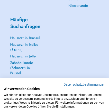
Niederlande
Häufige
Suchanfragen
Hausarzt in Brüssel
Hausarzt in Ixelles
(Elsene)
Hausarzt in Jette
Zahnheilkunde
(Zahnarzt) in
Brüssel
Alle anzeigen →
Datenschutzbestimmungen
Wir verwenden Cookies
Wir können diese zur Analyse unserer Besucherdaten platzieren, um unsere
Website zu verbessern, personalisierte Inhalte anzuzeigen und Ihnen ein
großartiges Website-Erlebnis zu bieten. Für weitere Informationen zu den von
IM NOTFALL WENDEN SIE SICH AN : 112
uns verwendeten Cookies öffnen Sie die Einstellungen.