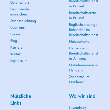
Bereitschaftsdienst
Datenschutz
in Brüssel
Beschwerde
Bereitschaftsärzte
einreichen
in Brüssel
Streitschlichtung
Englischsprachige
Über uns
Behandler im
Presse
Bereitschaftsdienst
Blog
Notapotheken
Karriere
Hausärzte im
Bereitschaftsdienst
Kontakt
in Antwerp
Impressum
Notrufnummern in
Flandern
Zahnärzte im
Notdienst
Nützliche
Wo wir sind
Links
Luxemburg