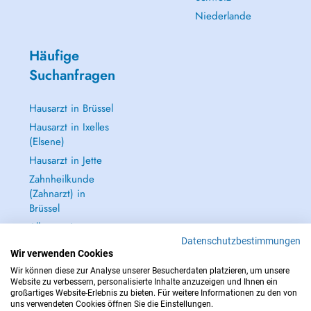
Niederlande
Häufige
Suchanfragen
Hausarzt in Brüssel
Hausarzt in Ixelles
(Elsene)
Hausarzt in Jette
Zahnheilkunde
(Zahnarzt) in
Brüssel
Alle anzeigen →
Datenschutzbestimmungen
Wir verwenden Cookies
Wir können diese zur Analyse unserer Besucherdaten platzieren, um unsere
Website zu verbessern, personalisierte Inhalte anzuzeigen und Ihnen ein
großartiges Website-Erlebnis zu bieten. Für weitere Informationen zu den von
IM NOTFALL WENDEN SIE SICH AN : 112
uns verwendeten Cookies öffnen Sie die Einstellungen.