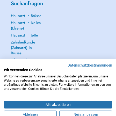
Suchanfragen
Hausarzt in Brüssel
Hausarzt in Ixelles
(Elsene)
Hausarzt in Jette
Zahnheilkunde
(Zahnarzt) in
Brüssel
Alle anzeigen →
Datenschutzbestimmungen
Wir verwenden Cookies
Wir können diese zur Analyse unserer Besucherdaten platzieren, um unsere
Website zu verbessern, personalisierte Inhalte anzuzeigen und Ihnen ein
großartiges Website-Erlebnis zu bieten. Für weitere Informationen zu den von
IM NOTFALL WENDEN SIE SICH AN : 112
uns verwendeten Cookies öffnen Sie die Einstellungen.
Copyright © 2026 - DOCTENA BELGIUM S.P.R.L./B.V.B.A. 37 Square de Meeûs
1000 Bruxelles
Alle akzeptieren
Ablehnen
Nein, anpassen