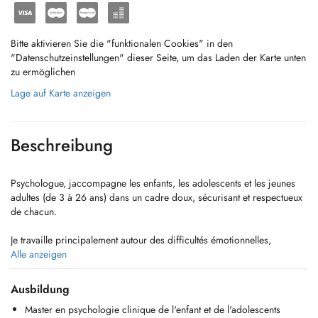
Bitte aktivieren Sie die "funktionalen Cookies" in den
"Datenschutzeinstellungen" dieser Seite, um das Laden der Karte unten
zu ermöglichen
Lage auf Karte anzeigen
Beschreibung
Psychologue, jaccompagne les enfants, les adolescents et les jeunes
adultes (de 3 à 26 ans) dans un cadre doux, sécurisant et respectueux
de chacun.
Je travaille principalement autour des difficultés émotionnelles,
comportementales, affectives, relationnelles et familiales.
Alle anzeigen
Pour les enfants, la première rencontre (1h30) se déroule avec la ou
Ausbildung
les personnes responsables de lenfant.
Master en psychologie clinique de l'enfant et de l'adolescents
Merci dindiquer dans la note de réservation :