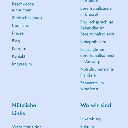
in Brüssel
Beschwerde
Bereitschaftsärzte
einreichen
in Brüssel
Streitschlichtung
Englischsprachige
Über uns
Behandler im
Presse
Bereitschaftsdienst
Blog
Notapotheken
Karriere
Hausärzte im
Bereitschaftsdienst
Kontakt
in Antwerp
Impressum
Notrufnummern in
Flandern
Zahnärzte im
Notdienst
Nützliche
Wo wir sind
Links
Luxemburg
Belgien
Verzeichnis der