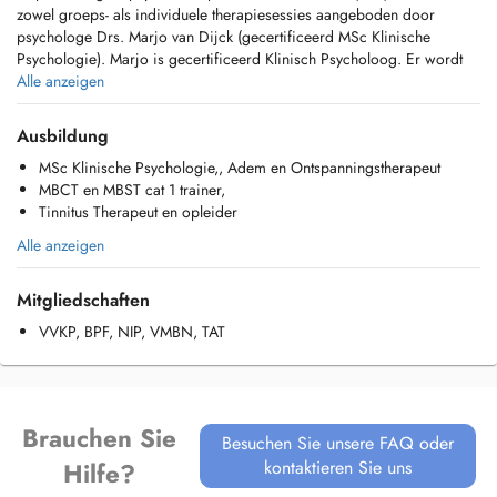
zowel groeps- als individuele therapiesessies aangeboden door
psychologe Drs. Marjo van Dijck (gecertificeerd MSc Klinische
Psychologie). Marjo is gecertificeerd Klinisch Psycholoog. Er wordt
herstel gericht gewerkt.
Alle anzeigen
Kompas is lid van het NIP (PSYCHOLOOG NIP), BAPD en LOGO
Ausbildung
geregistreerd, AGB erkend, categorie 1 trainer VMBN, lid van de
MSc Klinische Psychologie,, Adem en Ontspanningstherapeut
Belgische Psychologencommissie (COMPSY), BPF en tevens
MBCT en MBST cat 1 trainer,
gecertificeerd Klinisch Psycholoog VVKP, Wij zijn via RIZIV
Tinnitus Therapeut en opleider
geconventioneerd aangesloten voor ELP en GPZ psychologie. Voorts
zijn wij Tinnitus Adem Therapeut en Adem en Ontspannings Therapeut
Alle anzeigen
i.o Van Dixhoorn.
Mitgliedschaften
Kompas is bekend met verscheidene
behandelingsmethoden: waaronder mindfulness (MBCT en MBSR),
VVKP, BPF, NIP, VMBN, TAT
wandeltherapie, ACT, cognitieve gedragstherapie (CGT protocollair),
EMDR, coaching, Tinnitus Adem Therapie, Adem en
Ontspanningstherapie, kunst- en creatieve therapieën. Op gezette tijden
worden er workshops /kennismakingsdagen, (stilte)retraites en
Brauchen Sie
mindfulwandelingen en natuurkuren aangeboden.
Besuchen Sie unsere FAQ oder
kontaktieren Sie uns
Hilfe?