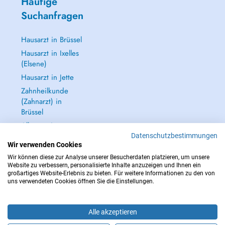
Häufige
Suchanfragen
Hausarzt in Brüssel
Hausarzt in Ixelles
(Elsene)
Hausarzt in Jette
Zahnheilkunde
(Zahnarzt) in
Brüssel
Alle anzeigen →
Datenschutzbestimmungen
Wir verwenden Cookies
Wir können diese zur Analyse unserer Besucherdaten platzieren, um unsere
Website zu verbessern, personalisierte Inhalte anzuzeigen und Ihnen ein
großartiges Website-Erlebnis zu bieten. Für weitere Informationen zu den von
IM NOTFALL WENDEN SIE SICH AN : 112
uns verwendeten Cookies öffnen Sie die Einstellungen.
Copyright © 2026 - DOCTENA BELGIUM S.P.R.L./B.V.B.A. 37 Square de Meeûs
1000 Bruxelles
Alle akzeptieren