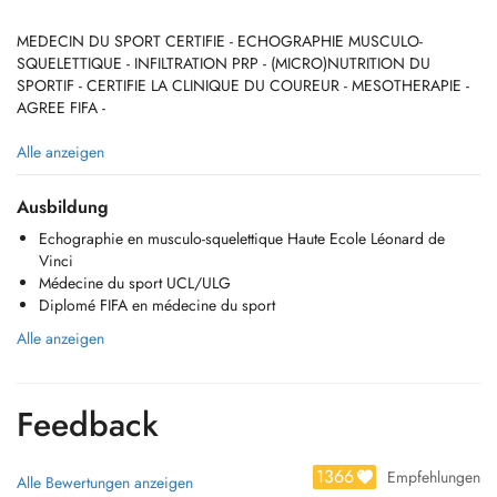
MEDECIN DU SPORT CERTIFIE - ECHOGRAPHIE MUSCULO-
SQUELETTIQUE - INFILTRATION PRP - (MICRO)NUTRITION DU
SPORTIF - CERTIFIE LA CLINIQUE DU COUREUR - MESOTHERAPIE -
AGREE FIFA -
Prise de RDV via doctena ou via le 04 378 88 13.
Alle anzeigen
Je suis médecin du sport certifié par l'UCL/ULG et spécialisé dans la
Ausbildung
course à pied.
Echographie en musculo-squelettique Haute Ecole Léonard de
Vinci
Je suis également diplômé de la FIFA (FIFA Diploma in Football
Médecine du sport UCL/ULG
Medicine), donc spécialisé dans le football.
Diplomé FIFA en médecine du sport
Je pratique l'échographie pour affiner mes diagnostics, toujours dans
Alle anzeigen
un contexte clinique après examen, pour le système musculo-
squelettique.
Feedback
Je réalise un bilan médical complet pour les sportifs dans le but de
prévenir les blessures.
1366
Empfehlungen
Alle Bewertungen anzeigen
Je prends en charge chaque personne quel que soit son niveau et