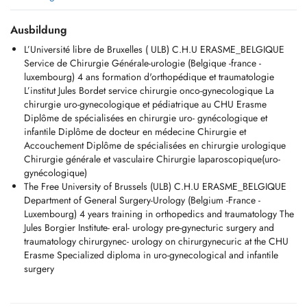
De L'érection , Douleurs épididymo Testiculaires Chroniques
,Chirurgie viscérale ,Cancérologie Urologique, Coelioscopie, lithiase,
Ausbildung
Chirurgie fonctionnelle, RAAC (Réhabilitation Améliorée Après
L’Université libre de Bruxelles ( ULB) C.H.U ERASME_BELGIQUE
Chirurgie.
Service de Chirurgie Générale-urologie (Belgique -france -
***
luxembourg) 4 ans formation d'orthopédique et traumatologie
ELGIQUE-FRANCE-LUXEMBOURG***
L’institut Jules Bordet service chirurgie onco-gynecologique La
//// Centre Médical de Jette : +32 (0)2 428 71 45 ////
chirurgie uro-gynecologique et pédiatrique au CHU Erasme
*** Boulevard de Smet de Naeyer 290A, 1090 JETTE ***
Diplôme de spécialisées en chirurgie uro- gynécologique et
___________________________________________________________
infantile Diplôme de docteur en médecine Chirurgie et
__________________________________
Accouchement Diplôme de spécialisées en chirurgie urologique
¨¨¨L'adénome de la prostate Le cancer de la prostate Les tumeurs de
Chirurgie générale et vasculaire Chirurgie laparoscopique(uro-
la vessie Lincontinence masculine et féminine Les tumeurs du rein et
gynécologique)
de la voie excrétrice supérieure, La lithiase urinaire Linsuffisance
The Free University of Brussels (ULB) C.H.U ERASME_BELGIQUE
rénale
Department of General Surgery-Urology (Belgium -France -
¨¨¨(L'Urologue :Spécialité médico-chirurgicale, l'urologie prend en
Luxembourg) 4 years training in orthopedics and traumatology The
charge les affections de l'appareil urinaire de la femme et de l'homme
Jules Borgier Institute- eral- urology pre-gynecturic surgery and
(Rein, Uretère, Vessie, Urètre). Elle couvre aussi l'appareil génital et
traumatology chirurgynec- urology on chirurgynecuric at the CHU
reproducteur masculin (Prostate, Pénis, Testicules)
Erasme Specialized diploma in uro-gynecological and infantile
....(Néoplasie Rénale -Néoplasie Vésicale-Néoplasie Prostatique -
surgery
Néoplasie Testiculaire)
....Uro-oncologue :
Qu'est-ce qu'un oncologue urologique ? (Prévention, Diagnostic et