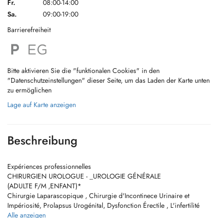
Fr.
08:00-14:00
Sa.
09:00-19:00
Barrierefreiheit
Bitte aktivieren Sie die "funktionalen Cookies" in den
"Datenschutzeinstellungen" dieser Seite, um das Laden der Karte unten
zu ermöglichen
Lage auf Karte anzeigen
Beschreibung
Expériences professionnelles
CHIRURGIEN UROLOGUE - _UROLOGIE GÉNÉRALE
(ADULTE F/M ,ENFANT)*
Chirurgie Laparascopique , Chirurgie d'Incontinece Urinaire et
Impériosité, Prolapsus Urogénital, Dysfonction Érectile , L'infertilité
,Urogynécologie , Uro-Oncologue , RÉTENTION DURINE , Troubles
Alle anzeigen