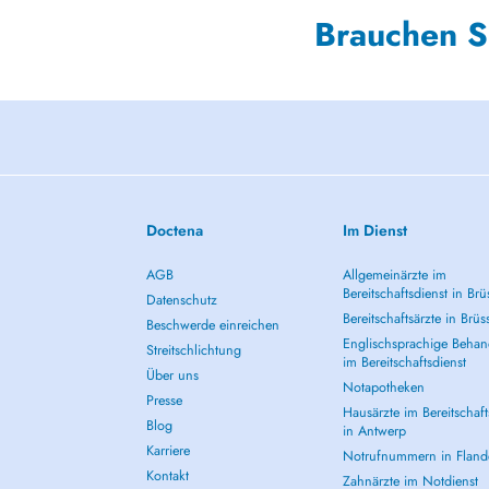
Brauchen S
Doctena
Im Dienst
AGB
Allgemeinärzte im
Bereitschaftsdienst in Brü
Datenschutz
Bereitschaftsärzte in Brüs
Beschwerde einreichen
Englischsprachige Behan
Streitschlichtung
im Bereitschaftsdienst
Über uns
Notapotheken
Presse
Hausärzte im Bereitschaft
Blog
in Antwerp
Karriere
Notrufnummern in Fland
Kontakt
Zahnärzte im Notdienst