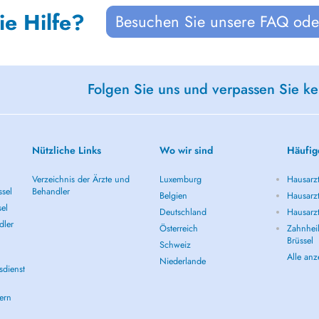
ie Hilfe?
Besuchen Sie unsere FAQ oder
Folgen Sie uns und verpassen Sie k
Nützliche Links
Wo wir sind
Häufig
Verzeichnis der Ärzte und
Luxemburg
Hausarzt
ssel
Behandler
Belgien
Hausarzt
sel
Deutschland
Hausarzt
dler
Österreich
Zahnheil
Brüssel
Schweiz
Alle an
Niederlande
sdienst
ern