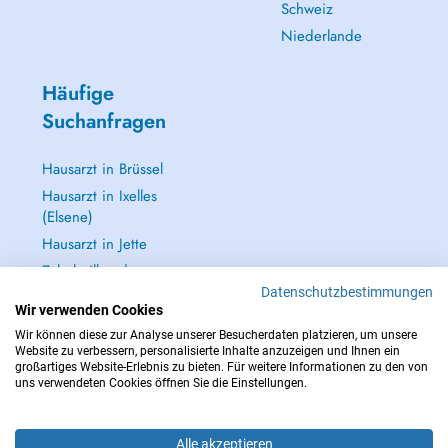
Schweiz
Niederlande
Häufige
Suchanfragen
Hausarzt in Brüssel
Hausarzt in Ixelles
(Elsene)
Hausarzt in Jette
Zahnheilkunde
(Zahnarzt) in
Datenschutzbestimmungen
Wir verwenden Cookies
Brüssel
Wir können diese zur Analyse unserer Besucherdaten platzieren, um unsere
Alle anzeigen →
Website zu verbessern, personalisierte Inhalte anzuzeigen und Ihnen ein
großartiges Website-Erlebnis zu bieten. Für weitere Informationen zu den von
uns verwendeten Cookies öffnen Sie die Einstellungen.
Alle akzeptieren
IM NOTFALL WENDEN SIE SICH AN : 112