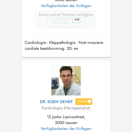
Verfügbarkeiten der Kollegen
Keine online Termine verfügbar
Termin per Anruf
Cardiologie - Kleppathologie - Niet invasieve
cardiale beeldvorming: 3D- en
inspanningsechocardiografie Verbonden aan
RZ Heilig Hart en UZ Leuven
1594
DR. KOEN DENEF
Kardiologie (Herzspezialist)
12 Justus Lipsiusstraat,
3000 Leuven
Verfügbarkeiten der Kollegen