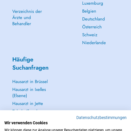
Luxemburg
Belgien
Verzeichnis der
Ärzte und
Deutschland
Behandler
Österreich
Schweiz
Niederlande
Häufige
Suchanfragen
Hausarzt in Brüssel
Hausarzt in Ixelles
(Elsene)
Hausarzt in Jette
Zahnheilkunde
(Zahnarzt) in
Datenschutzbestimmungen
Wir verwenden Cookies
Brüssel
Wir können diese zur Analyse unserer Besucherdaten platzieren, um unsere