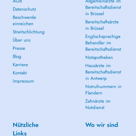
AGB
Allgemeinärzte im
Bereitschaftsdienst
Datenschutz
in Brüssel
Beschwerde
Bereitschaftsärzte
einreichen
in Brüssel
Streitschlichtung
Englischsprachige
Über uns
Behandler im
Presse
Bereitschaftsdienst
Blog
Notapotheken
Karriere
Hausärzte im
Bereitschaftsdienst
Kontakt
in Antwerp
Impressum
Notrufnummern in
Flandern
Zahnärzte im
Notdienst
Nützliche
Wo wir sind
Links