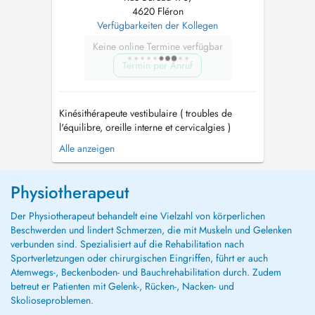
4620 Fléron
Verfügbarkeiten der Kollegen
Keine online Termine verfügbar
Termin per Anruf
Kinésithérapeute vestibulaire ( troubles de
l'équilibre, oreille interne et cervicalgies )
cabinet privé à Chaudfontaine (Ninane) 4050
Alle anzeigen
route de Beaufays,71 Prises de RDV par tel:
0497/591459 Secrétariat du Cabinet Médical
du Plateau (Fléron): 04/355.28.36...
Physiotherapeut
Der Physiotherapeut behandelt eine Vielzahl von körperlichen
Beschwerden und lindert Schmerzen, die mit Muskeln und Gelenken
verbunden sind. Spezialisiert auf die Rehabilitation nach
Sportverletzungen oder chirurgischen Eingriffen, führt er auch
Atemwegs-, Beckenboden- und Bauchrehabilitation durch. Zudem
betreut er Patienten mit Gelenk-, Rücken-, Nacken- und
Skolioseproblemen.