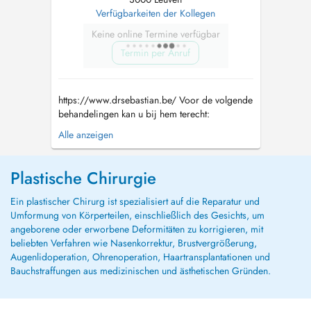
Verfügbarkeiten der Kollegen
Keine online Termine verfügbar
Termin per Anruf
https://www.drsebastian.be/ Voor de volgende
behandelingen kan u bij hem terecht:
Verwijderen en herstel na verwijdering van
Alle anzeigen
goed en kwaadaardige huidaandoeningen van
het gelaat Neuscorrecties (rhinoplastie)
Oorcorrectie zowel kinderen
Plastische Chirurgie
(flaporen/afstaande oren) als volwassenen
(otop...
Ein plastischer Chirurg ist spezialisiert auf die Reparatur und
Umformung von Körperteilen, einschließlich des Gesichts, um
angeborene oder erworbene Deformitäten zu korrigieren, mit
beliebten Verfahren wie Nasenkorrektur, Brustvergrößerung,
Augenlidoperation, Ohrenoperation, Haartransplantationen und
Bauchstraffungen aus medizinischen und ästhetischen Gründen.