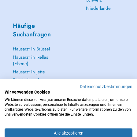
Schweiz
Niederlande
Häufige
Suchanfragen
Hausarzt in Brüssel
Hausarzt in Ixelles
(Elsene)
Hausarzt in Jette
Zahnheilkunde
(Zahnarzt) in
Datenschutzbestimmungen
Wir verwenden Cookies
Brüssel
Wir können diese zur Analyse unserer Besucherdaten platzieren, um unsere
Alle anzeigen →
Website zu verbessern, personalisierte Inhalte anzuzeigen und Ihnen ein
großartiges Website-Erlebnis zu bieten. Für weitere Informationen zu den von
uns verwendeten Cookies öffnen Sie die Einstellungen.
Alle akzeptieren
IM NOTFALL WENDEN SIE SICH AN : 112