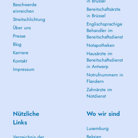
in Brüssel
Beschwerde
Bereitschaftsärzte
einreichen
in Brüssel
Streitschlichtung
Englischsprachige
Über uns
Behandler im
Presse
Bereitschaftsdienst
Blog
Notapotheken
Karriere
Hausärzte im
Bereitschaftsdienst
Kontakt
in Antwerp
Impressum
Notrufnummern in
Flandern
Zahnärzte im
Notdienst
Nützliche
Wo wir sind
Links
Luxemburg
Belgien
Verzeichnis der