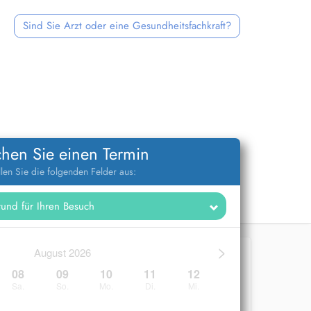
Sind Sie Arzt oder eine Gesundheitsfachkraft?
hen Sie einen Termin
llen Sie die folgenden Felder aus:
>
August 2026
08
09
10
11
12
Sa.
So.
Mo.
Di.
Mi.