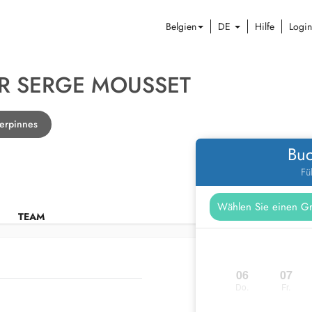
Belgien
DE
Hilfe
Login
R SERGE MOUSSET
erpinnes
Buc
Fü
TEAM
06
07
Do.
Fr.