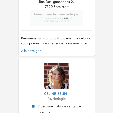
Rue Des Iguanodons 2,
7320 Bernissart
Keine online Termine verfügbar
Termin per Anruf
Bienvenue sur mon profil doctena, Sur celui-ci
vous pourrez prendre rendez-vous avec moi
pour une séance en cabinet, en extérieur
Alle anzeigen
(walking therapy) ou en visio-conférence. Ma
mission est de vous accompagner sur le
chemin de votre mieux-être et avancer vers ce
qui est important pour vous dans cette...
CÉLINE BELIN
Psychologie
Videosprechstunde verfügbar