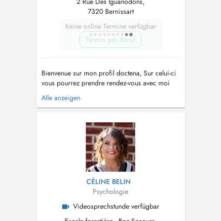
2 Rue Des Iguanodons,
7320 Bernissart
Keine online Termine verfügbar
Termin per Anruf
Bienvenue sur mon profil doctena, Sur celui-ci
vous pourrez prendre rendez-vous avec moi
pour une séance en cabinet, en extérieur
Alle anzeigen
(walking therapy) ou en visio-conférence. Ma
mission est de vous accompagner sur le
chemin de votre mieux-être et avancer vers ce
qui est important pour vous dans cette...
CÉLINE BELIN
Psychologie
Videosprechstunde verfügbar