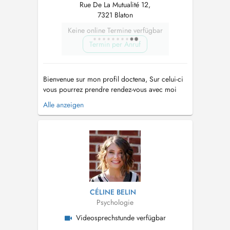
Rue De La Mutualité 12,
7321 Blaton
Keine online Termine verfügbar
Termin per Anruf
Bienvenue sur mon profil doctena, Sur celui-ci
vous pourrez prendre rendez-vous avec moi
pour une séance en cabinet, en extérieur
Alle anzeigen
(walking therapy) ou en visio-conférence. Ma
mission est de vous accompagner sur le
chemin de votre mieux-être et avancer vers ce
qui est important pour vous dans cette...
CÉLINE BELIN
Psychologie
Videosprechstunde verfügbar