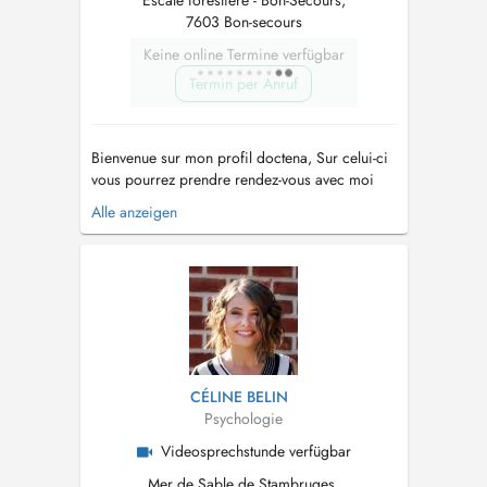
Escale forestière - Bon-Secours,
7603 Bon-secours
Keine online Termine verfügbar
Termin per Anruf
Bienvenue sur mon profil doctena, Sur celui-ci
vous pourrez prendre rendez-vous avec moi
pour une séance en cabinet, en extérieur
Alle anzeigen
(walking therapy) ou en visio-conférence. Ma
mission est de vous accompagner sur le
chemin de votre mieux-être et avancer vers ce
qui est important pour vous dans cette...
CÉLINE BELIN
Psychologie
Videosprechstunde verfügbar
Mer de Sable de Stambruges,