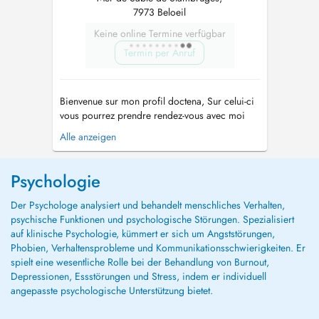
7973 Beloeil
Keine online Termine verfügbar
Termin per Anruf
Bienvenue sur mon profil doctena, Sur celui-ci
vous pourrez prendre rendez-vous avec moi
pour une séance en cabinet, en extérieur
Alle anzeigen
(walking therapy) ou en visio-conférence. Ma
mission est de vous accompagner sur le
chemin de votre mieux-être et avancer vers ce
Psychologie
qui est important pour vous dans cette...
Der Psychologe analysiert und behandelt menschliches Verhalten,
psychische Funktionen und psychologische Störungen. Spezialisiert
auf klinische Psychologie, kümmert er sich um Angststörungen,
Phobien, Verhaltensprobleme und Kommunikationsschwierigkeiten. Er
spielt eine wesentliche Rolle bei der Behandlung von Burnout,
Depressionen, Essstörungen und Stress, indem er individuell
angepasste psychologische Unterstützung bietet.