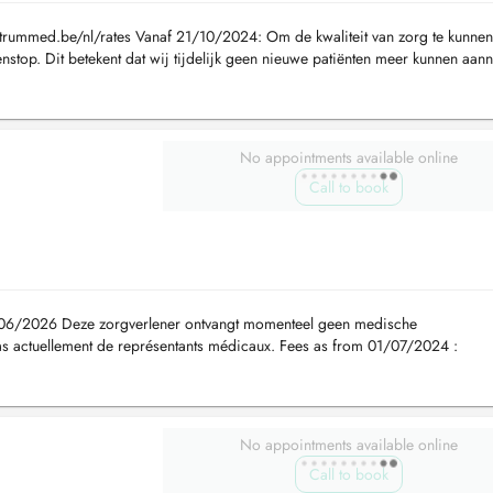
rummed.be/nl/rates Vanaf 21/10/2024: Om de kwaliteit van zorg te kunnen
enstop. Dit betekent dat wij tijdelijk geen nieuwe patiënten meer kunnen aa
aak k...
No appointments available online
Call to book
/06/2026 Deze zorgverlener ontvangt momenteel geen medische
s actuellement de représentants médicaux. Fees as from 01/07/2024 :
1/10/2024: Om de kwaliteit van z...
No appointments available online
Call to book