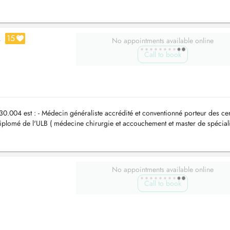
15
A
No appointments available online
Call to book
.004 est : - Médecin généraliste accrédité et conventionné porteur des cert
plomé de l'ULB ( médecine chirurgie et accouchement et master de spécial
..
No appointments available online
Call to book