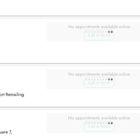
No appointments available online
Call to book
No appointments available online
Call to book
ort Remailing
No appointments available online
Call to book
uare 7,