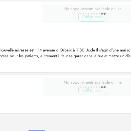
No appointments available online
Call to book
a nouvelle adresse est : 14 avenue d'Orbaix à 1180 Uccle Il s'agit d'une maiso
ées pour les patients, autrement il faut se garer dans la rue et mettre un di
No appointments available online
Call to book