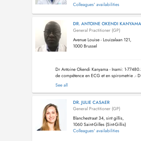
Colleagues' availabilities
DR. ANTOINE OKENDI KANYAM
General Practitioner (GP)
Avenue Louise - Louizalaan 121,
1000 Brussel
Dr Antoine Okendi Kanyama - Inami: 1-77480.30
de compétence en ECG et en spirometrie .- Di
en médecine générale )- Il vous recoit Au cabi.
See all
DR. JULIE CASAER
General Practitioner (GP)
Blanchestraat 34, sint gillis,
1060 Saint-Gilles (Sint-Gillis)
Colleagues' availabilities