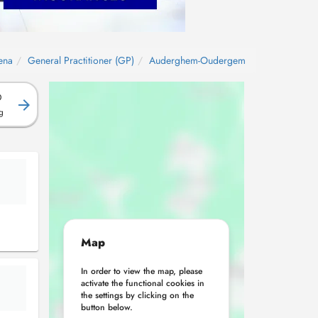
ena
General Practitioner (GP)
Auderghem-Oudergem
D
g
Map
In order to view the map, please
activate the functional cookies in
the settings by clicking on the
button below.