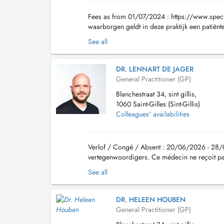
Fees as from 01/07/2024 : https://www.spect
waarborgen geldt in deze praktijk een patiënt
Enkel bestaande patiënten zullen nog een afspr
See all
DR. LENNART DE JAGER
General Practitioner (GP)
Blanchestraat 34, sint gillis,
1060 Saint-Gilles (Sint-Gillis)
Colleagues' availabilities
Verlof / Congé / Absent : 20/06/2026 - 28
vertegenwoordigers. Ce médecin ne reçoit pa
https://www.spectrummed.be/nl/rates Vanaf 2
See all
DR. HELEEN HOUBEN
General Practitioner (GP)