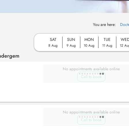
You are here:
Doct
SAT
SUN
MON
TUE
WE
8 Aug
9 Aug
10 Aug
11 Aug
12 Au
Oudergem
No appointments available online
Call to book
No appointments available online
Call to book