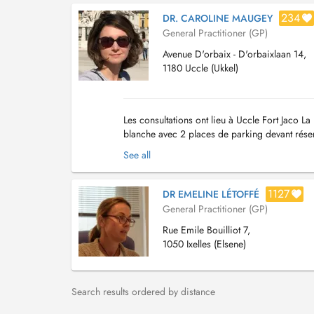
234
DR. CAROLINE MAUGEY
General Practitioner (GP)
Avenue D'orbaix - D'orbaixlaan 14,
1180 Uccle (Ukkel)
Les consultations ont lieu à Uccle Fort Jaco L
blanche avec 2 places de parking devant réserv
valable 2 heures. Il y a un escalie...
See all
1127
DR EMELINE LÉTOFFÉ
General Practitioner (GP)
Rue Emile Bouilliot 7,
1050 Ixelles (Elsene)
Search results ordered by distance