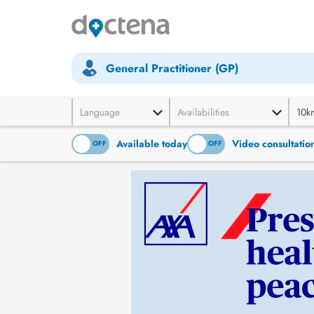
General Practitioner (GP)
Language
Availabilities
10k
Available today
Video consultatio
ON
OFF
ON
OFF