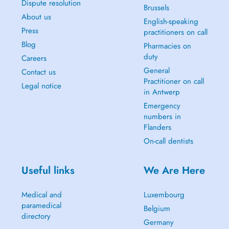
Dispute resolution
Brussels
About us
English-speaking
Press
practitioners on call
Blog
Pharmacies on
duty
Careers
General
Contact us
Practitioner on call
Legal notice
in Antwerp
Emergency
numbers in
Flanders
On-call dentists
Useful links
We Are Here
Medical and
Luxembourg
paramedical
Belgium
directory
Germany