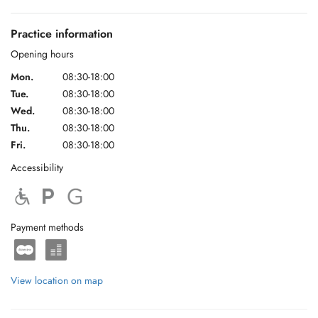
Practice information
Foto 2
Opening hours
Aan het einde van de buitenbaan rechtdoor over het fietspad op het
Mon.
08:30-18:00
voetpad rijden (is toegestaan). Niet terug op de hoofdrijbaan rijden.
Tue.
08:30-18:00
Wed.
08:30-18:00
Thu.
08:30-18:00
Foto 3
Fri.
08:30-18:00
Iets voor het einde van het voetpad rechts afdraaien in de Parking.
Accessibility
Foto 4
Payment methods
Ingang van de parkeergarage (opgelet smalle ingang). De ingang van
de praktijk is links van de parkeergarage (Eye Clinic).
View location on map