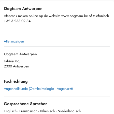
Oogteam Antwerpen
Afspraak maken online op de website www.oogteam.be of telefonisch
+32 3 233 02 84
Parkeerinstructies:
Alle anzeigen
Foto 1
Oogteam Antwerpen
Italiëlei 86,
Vertrekkende van het kruispunt Paardemarkt-Italiëlei zuidwaarts de
2000 Antwerpen
buitenbaan nemen.
- Als u van het Operaplein/Rooseveldplaats komt dient u aan de eerste
Fachrichtung
lichten waar u linksaf mag slaan terug te keren en dan onmiddellijk
(zoals hieronder aangegeven) de buitenbaan nemen.
Augenheilkunde (Ophthalmologie - Augenarzt)
- Als u van het noorden komt dan rijdt u aan uw rechterkant de
Paardemarkt voorbij en dan onmiddellijk (zoals hieronder
Gesprochene Sprachen
aangegeven) de buitenbaan nemen.
Englisch
- Französisch
- Italienisch
- Niederländisch