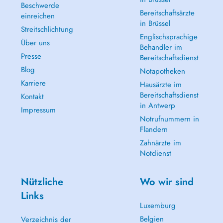
Beschwerde
Bereitschaftsärzte
einreichen
in Brüssel
Streitschlichtung
Englischsprachige
Über uns
Behandler im
Presse
Bereitschaftsdienst
Blog
Notapotheken
Karriere
Hausärzte im
Bereitschaftsdienst
Kontakt
in Antwerp
Impressum
Notrufnummern in
Flandern
Zahnärzte im
Notdienst
Nützliche
Wo wir sind
Links
Luxemburg
Belgien
Verzeichnis der