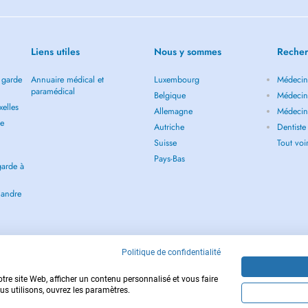
Liens utiles
Nous y sommes
Recher
 garde
Annuaire médical et
Luxembourg
Médecin 
paramédical
Belgique
Médecin 
elles
Allemagne
Médecin 
de
Autriche
Dentiste
Suisse
Tout vo
Pays-Bas
garde à
landre
Politique de confidentialité
tre site Web, afficher un contenu personnalisé et vous faire
us utilisons, ouvrez les paramètres.
Copyright © 2026 - DOCTENA BE