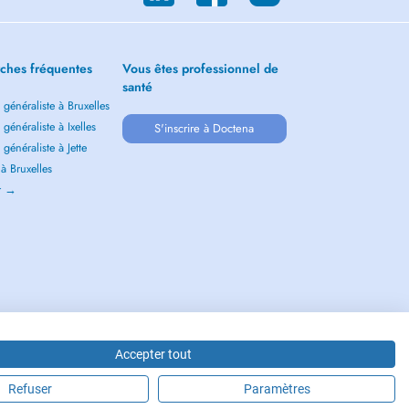
ches fréquentes
Vous êtes professionnel de
santé
généraliste à Bruxelles
généraliste à Ixelles
S'inscrire à Doctena
généraliste à Jette
 à Bruxelles
ir →
Accepter tout
Refuser
Paramètres
LGIUM S.P.R.L./B.V.B.A. 37 Square de Meeûs 1000 Bruxelles