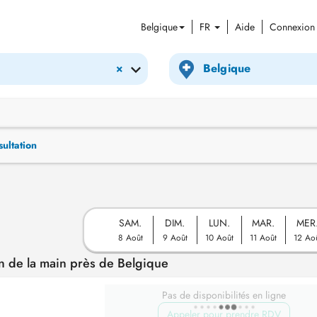
Belgique
FR
Aide
Connexion
×
ultation
SAM.
DIM.
LUN.
MAR.
MER
8 Août
9 Août
10 Août
11 Août
12 Ao
n de la main près de Belgique
Pas de disponibilités en ligne
Appeler pour prendre RDV