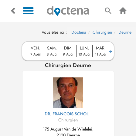
Vous êtes ici :
Doctena
Chirurgien
Deurne
VEN.
SAM.
DIM.
LUN.
MAR.
7 Août
8 Août
9 Août
10 Août
11 Août
Chirurgien Deurne
DR. FRANCOIS SCHOL
Chirurgien
175 August Van de Wielelei,
2100 Deurne