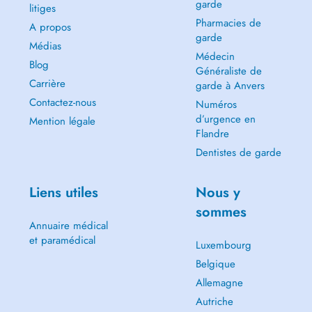
garde
litiges
Pharmacies de
A propos
garde
Médias
Médecin
Blog
Généraliste de
Carrière
garde à Anvers
Contactez-nous
Numéros
d’urgence en
Mention légale
Flandre
Dentistes de garde
Liens utiles
Nous y
sommes
Annuaire médical
et paramédical
Luxembourg
Belgique
Allemagne
Autriche