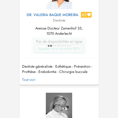
65
DR. VALERIA BAQUE MOREIRA
Dentiste
Avenue Docteur Zamenhof 35,
1070 Anderlecht
Pas de disponibilités en ligne
Appeler pour prendre RDV
Dentiste généraliste - Esthétique - Prévention -
Prothèse - Endodontie - Chirurgie buccale
simple - Pédodontie - Hygiéniste dentaire -
Tout voir
Urgences Je suis dentiste généraliste
conventionnée engagée à offrir des soins
personnalisés et de qualité, en me concentrant
sur la santé bucco-dentaire globale ...