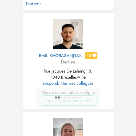
Restorative Dentistry | KULeuven Scientific
Tout voir
Activities & Publications Professor De Bondt
Award received 2011 (L.U.T.V) for the Masters
Thesis: Oral Health and Pregnancy Published
in: Tandheelkundige tij...
78
EMIL KHORASANJYAN
Dentiste
Rue Jacques De Lalaing 18,
1040 Bruxelles-Ville
Disponibilités des collègues
Pas de disponibilités en ligne
Appeler pour prendre RDV