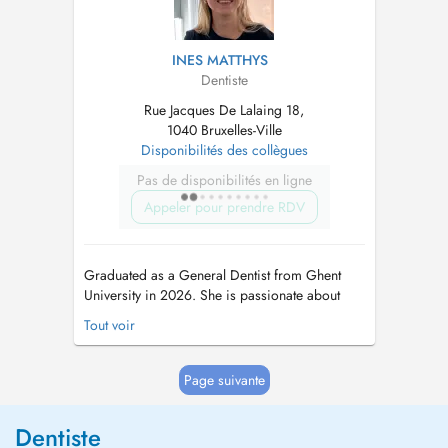
INES MATTHYS
Dentiste
Rue Jacques De Lalaing 18,
1040 Bruxelles-Ville
Disponibilités des collègues
Pas de disponibilités en ligne
Appeler pour prendre RDV
Graduated as a General Dentist from Ghent
University in 2026. She is passionate about
providing quality dental care and making every
Tout voir
patient feel comfortable and well-informed
throughout their treatment. This dentist works
with conventional prices....
Page suivante
Dentiste