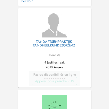
Tout voir
preventie. Dit omvat het uitvoeren van
halfjaarlijkse controles, tandreiniging en het
maken van röntgenfoto's, evenals het
voorkomen van tandvleesproblemen en cariës
(gaat...
TANDARTSENPRAKTIJK
TANDHEELKUNDEZORGMZ
Dentiste
4 Justitiestraat,
2018 Anvers
Pas de disponibilités en ligne
Appeler pour prendre RDV