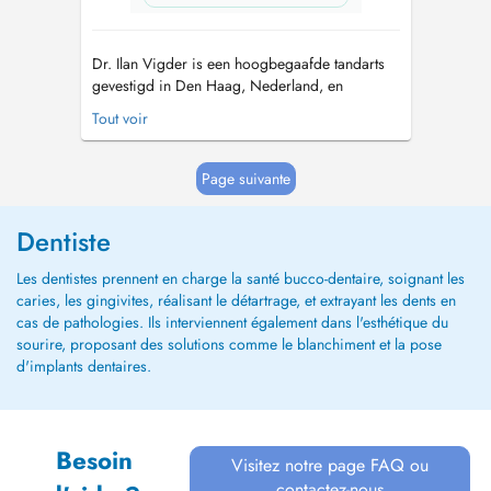
Dr. Ilan Vigder is een hoogbegaafde tandarts
gevestigd in Den Haag, Nederland, en
afgestudeerd aan de Semmelweis Universiteit
Tout voir
in Boedapest. Hij staat bekend om zijn
expertise in implantaten, kronen, bruggen en
spoedeisende tandheelkundige zorg, en werkt
Page suivante
bij Aqua Dental Clinic en Dental365, een
netwe...
Dentiste
Les dentistes prennent en charge la santé bucco-dentaire, soignant les
caries, les gingivites, réalisant le détartrage, et extrayant les dents en
cas de pathologies. Ils interviennent également dans l'esthétique du
sourire, proposant des solutions comme le blanchiment et la pose
d'implants dentaires.
Besoin
Visitez notre page FAQ ou
contactez-nous