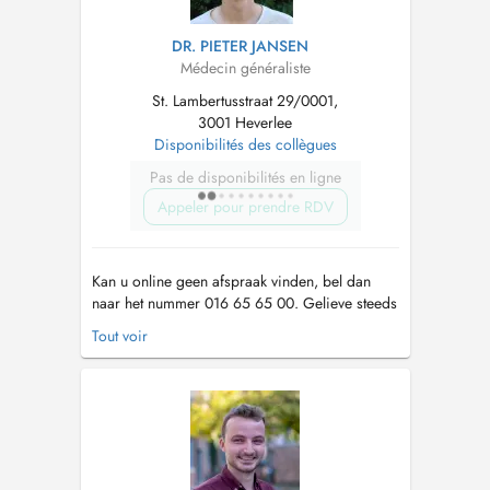
DR. PIETER JANSEN
Médecin généraliste
St. Lambertusstraat 29/0001,
3001 Heverlee
Disponibilités des collègues
Pas de disponibilités en ligne
Appeler pour prendre RDV
Kan u online geen afspraak vinden, bel dan
naar het nummer 016 65 65 00. Gelieve steeds
te noteren waarvoor u een afspraak maakt. Ik
Tout voir
verwijs graag naar onze website voor meer
info. Check zeker ook onze huisregels.
https://websites.mijndokter.be/praktijkarenberg/huisregels/
Er worden geen voo...