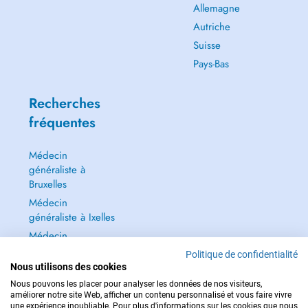
Allemagne
Autriche
Suisse
Pays-Bas
Recherches
fréquentes
Médecin
généraliste à
Bruxelles
Médecin
généraliste à Ixelles
Médecin
généraliste à Jette
Politique de confidentialité
Dentiste à Bruxelles
Nous utilisons des cookies
Nous pouvons les placer pour analyser les données de nos visiteurs,
Tout voir →
améliorer notre site Web, afficher un contenu personnalisé et vous faire vivre
une expérience inoubliable. Pour plus d'informations sur les cookies que nous