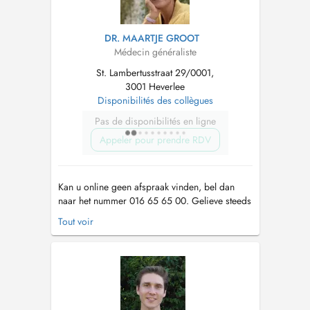
DR. MAARTJE GROOT
Médecin généraliste
St. Lambertusstraat 29/0001,
3001 Heverlee
Disponibilités des collègues
Pas de disponibilités en ligne
Appeler pour prendre RDV
Kan u online geen afspraak vinden, bel dan
naar het nummer 016 65 65 00. Gelieve steeds
te noteren waarvoor u een afspraak maakt. Ik
Tout voir
verwijs graag naar onze website voor meer
info. Check zeker ook onze huisregels.
https://websites.mijndokter.be/praktijkarenberg/huisregels/
Er worden geen voo...