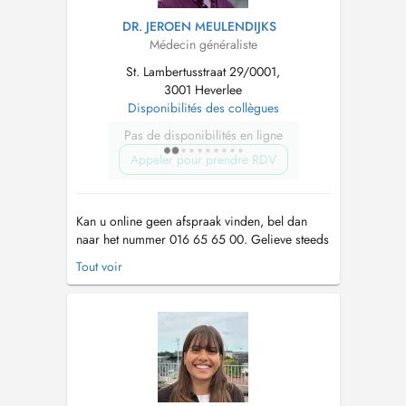
DR. JEROEN MEULENDIJKS
Médecin généraliste
St. Lambertusstraat 29/0001,
3001 Heverlee
Disponibilités des collègues
Pas de disponibilités en ligne
Appeler pour prendre RDV
Kan u online geen afspraak vinden, bel dan
naar het nummer 016 65 65 00. Gelieve steeds
te noteren waarvoor u een afspraak maakt. Ik
Tout voir
verwijs graag naar onze website voor meer
info. Check zeker ook onze huisregels.
https://websites.mijndokter.be/praktijkarenberg/huisregels/
Er worden geen voo...