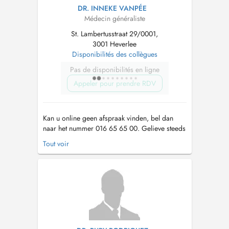
DR. INNEKE VANPÉE
Médecin généraliste
St. Lambertusstraat 29/0001,
3001 Heverlee
Disponibilités des collègues
Pas de disponibilités en ligne
Appeler pour prendre RDV
Kan u online geen afspraak vinden, bel dan
naar het nummer 016 65 65 00. Gelieve steeds
te noteren waarvoor u een afspraak maakt. Ik
Tout voir
verwijs graag naar onze website voor meer
info. Check zeker ook onze huisregels.
https://websites.mijndokter.be/praktijkarenberg/huisregels/
Er worden geen voo...