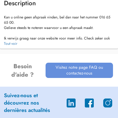
Description
Kan u online geen afspraak vinden, bel dan naar het nummer 016 65
65 00.
Gelieve steeds te noteren waarvoor u een afspraak maakt.
Ik verwijs graag naar onze website voor meer info. Check zeker ook
onze huisregels.
Tout voir
https://websites.mijndokter.be/praktijkarenberg/huisregels/
Er worden geen voorschriften of attesten telefonisch afgeleverd.
Ook voor reisadvies, bespreken van resultaten, invullen van attesten,...
Besoin
Visitez notre page FAQ ou
vragen we om een afspraak te maken om u zo de beste zorg te kunnen
contactez-nous
d'aide ?
geven.
Suivez-nous et
découvrez nos
dernières actualités