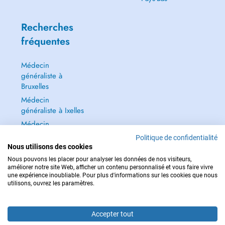
Recherches
fréquentes
Médecin
généraliste à
Bruxelles
Médecin
généraliste à Ixelles
Médecin
généraliste à Jette
Politique de confidentialité
Dentiste à Bruxelles
Nous utilisons des cookies
Nous pouvons les placer pour analyser les données de nos visiteurs,
Tout voir →
améliorer notre site Web, afficher un contenu personnalisé et vous faire vivre
une expérience inoubliable. Pour plus d'informations sur les cookies que nous
utilisons, ouvrez les paramètres.
Accepter tout
POUR LES URGENCES, CONSULTEZ : 112