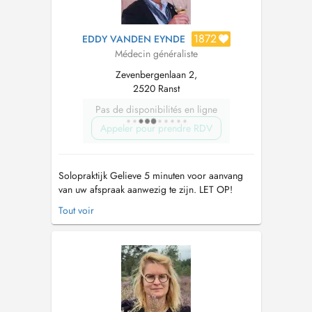
1872
EDDY VANDEN EYNDE
Médecin généraliste
Zevenbergenlaan 2,
2520 Ranst
Pas de disponibilités en ligne
Appeler pour prendre RDV
Solopraktijk Gelieve 5 minuten voor aanvang
van uw afspraak aanwezig te zijn. LET OP!
OPGELET !!!! Vanaf 25 maart 2022 zal de
Tout voir
praktijk gesloten zijn elke vrijdag. Vanaf
01/07/2023 valt de vrije raadpleging van
16u30-17u30 's dinsdags...