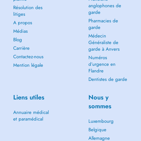
anglophones de
Résolution des
garde
litiges
Pharmacies de
A propos
garde
Médias
Médecin
Blog
Généraliste de
Carrière
garde à Anvers
Contactez-nous
Numéros
d’urgence en
Mention légale
Flandre
Dentistes de garde
Liens utiles
Nous y
sommes
Annuaire médical
et paramédical
Luxembourg
Belgique
Allemagne