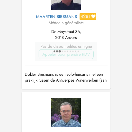
4281
MAARTEN BIESMANS
Médecin généraliste
De Moystraat 36,
2018 Anvers
Pas de disponibilités en ligne
Appeler pour prendre RDV
Dokter Biesmans is een solo-huisarts met een
praktijk tussen de Antwerpse Waterwerken (aan
de drie fonteintjes) en het oude Justitiepaleis.