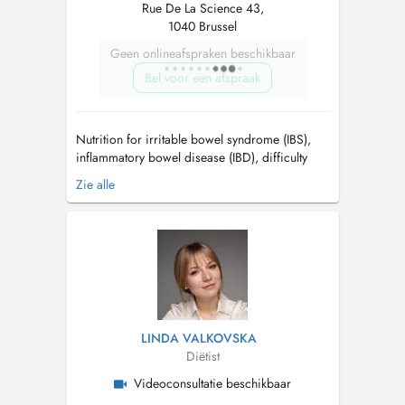
Rue De La Science 43,
1040 Brussel
Geen onlineafspraken beschikbaar
Bel voor een afspraak
Nutrition for irritable bowel syndrome (IBS),
inflammatory bowel disease (IBD), difficulty
losing weight, cognitive behavior therapy for
Zie alle
eating disorders, nutrition for cardiovascular
disease and cholesterol, polycystic ovary
syndrome (PCOS), insulin resistance and
metabolic syndrome, hypothyroidism...
LINDA VALKOVSKA
Diëtist
Videoconsultatie beschikbaar