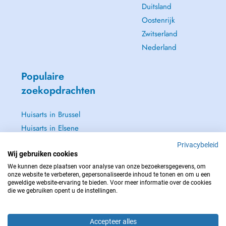
Duitsland
Oostenrijk
Zwitserland
Nederland
Populaire
zoekopdrachten
Huisarts in Brussel
Huisarts in Elsene
Huisarts in Jette
Privacybeleid
Wij gebruiken cookies
Tandarts in Brussel
We kunnen deze plaatsen voor analyse van onze bezoekersgegevens, om
Zie alle →
onze website te verbeteren, gepersonaliseerde inhoud te tonen en om u een
geweldige website-ervaring te bieden. Voor meer informatie over de cookies
die we gebruiken opent u de instellingen.
Accepteer alles
NEEM IN GEVAL VAN NOOD CONTACT OP MET : 112