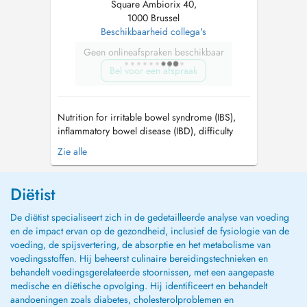
Square Ambiorix 40,
1000 Brussel
Beschikbaarheid collega's
Geen onlineafspraken beschikbaar
Bel voor een afspraak
Nutrition for irritable bowel syndrome (IBS),
inflammatory bowel disease (IBD), difficulty
losing weight, cognitive behavior therapy for
Zie alle
eating disorders, nutrition for cardiovascular
disease and cholesterol, polycystic ovary
syndrome (PCOS), insulin resistance and
Diëtist
metabolic syndrome, hypothyroidism...
De diëtist specialiseert zich in de gedetailleerde analyse van voeding
en de impact ervan op de gezondheid, inclusief de fysiologie van de
voeding, de spijsvertering, de absorptie en het metabolisme van
voedingsstoffen. Hij beheerst culinaire bereidingstechnieken en
behandelt voedingsgerelateerde stoornissen, met een aangepaste
medische en diëtische opvolging. Hij identificeert en behandelt
aandoeningen zoals diabetes, cholesterolproblemen en