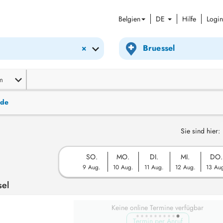
Belgien
DE
Hilfe
Login
×
m
nde
Sie sind hier:
SO.
MO.
DI.
MI.
DO.
9 Aug.
10 Aug.
11 Aug.
12 Aug.
13 Au
sel
Keine online Termine verfügbar
Termin per Anruf