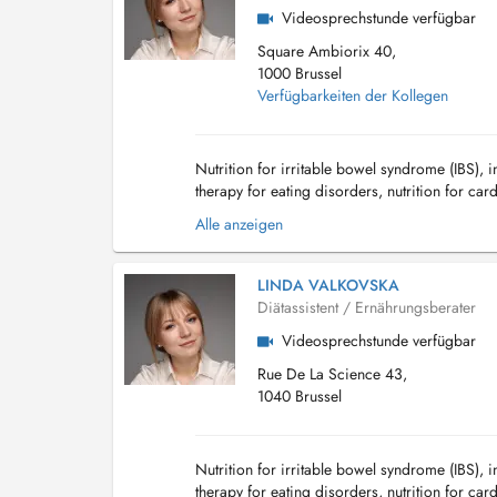
Videosprechstunde verfügbar
Square Ambiorix 40,
1000 Brussel
Verfügbarkeiten der Kollegen
Nutrition for irritable bowel syndrome (IBS), 
therapy for eating disorders, nutrition for ca
resistance and metabolic syndrome, hypothyro
Alle anzeigen
LINDA VALKOVSKA
Diätassistent / Ernährungsberater
Videosprechstunde verfügbar
Rue De La Science 43,
1040 Brussel
Nutrition for irritable bowel syndrome (IBS), 
therapy for eating disorders, nutrition for ca