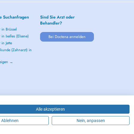
e Suchanfragen
Sind Sie Arzt oder
Behandler?
 in Brüssel
 in Ixelles (Elsene)
Bei Doctena anmelden
 in Jette
kunde (Zahnarzt) in
zeigen →
Alle akzeptieren
Ablehnen
Nein, anpassen
LGIUM S.P.R.L./B.V.B.A. 37 Square de Meeûs 1000 Bruxelles