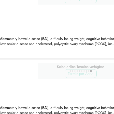
inflammatory bowel disease (IBD), difficulty losing weight, cognitive behavio
rdiovascular disease and cholesterol, polycystic ovary syndrome (PCOS), insu
idism...
Keine online Termine verfügbar
Termin per Anruf
inflammatory bowel disease (IBD), difficulty losing weight, cognitive behavio
rdiovascular disease and cholesterol, polycystic ovary syndrome (PCOS), insu