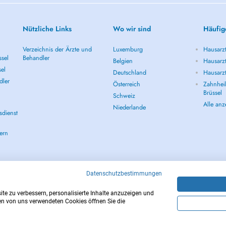
Nützliche Links
Wo wir sind
Häufig
Verzeichnis der Ärzte und
Luxemburg
Hausarzt
ssel
Behandler
Belgien
Hausarzt
sel
Deutschland
Hausarzt
dler
Österreich
Zahnheil
Brüssel
Schweiz
Alle an
Niederlande
sdienst
ern
Datenschutzbestimmungen
te zu verbessern, personalisierte Inhalte anzuzeigen und
den von uns verwendeten Cookies öffnen Sie die
Copyright © 2026 - DOCTENA BE