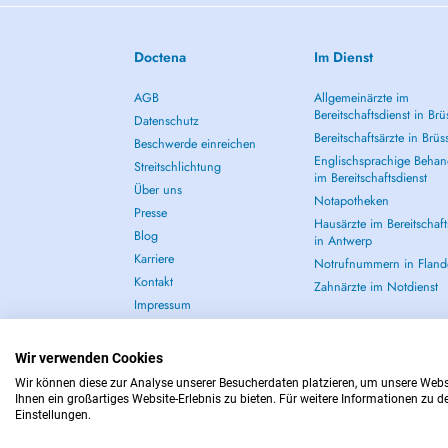
Doctena
Im Dienst
AGB
Allgemeinärzte im
Bereitschaftsdienst in Brü
Datenschutz
Bereitschaftsärzte in Brüs
Beschwerde einreichen
Englischsprachige Behan
Streitschlichtung
im Bereitschaftsdienst
Über uns
Notapotheken
Presse
Hausärzte im Bereitschaft
Blog
in Antwerp
Karriere
Notrufnummern in Fland
Kontakt
Zahnärzte im Notdienst
Impressum
Wir verwenden Cookies
Wir können diese zur Analyse unserer Besucherdaten platzieren, um unsere Websi
Ihnen ein großartiges Website-Erlebnis zu bieten. Für weitere Informationen zu 
IM NOTFALL WENDEN SIE SICH AN : 112
Einstellungen.