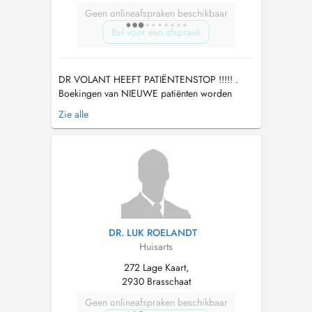
Geen onlineafspraken beschikbaar
Bel voor een afspraak
DR VOLANT HEEFT PATIËNTENSTOP !!!!! .
Boekingen van NIEUWE patiënten worden
geweigerd en TELEFONEREN VOOR NIEUWE
Zie alle
PATIËNTEN HEEFT GEEN ZIN !!!VAKANTIE :
03/08/26 t/m 07/08/26 VERVANGDOKTERS
: DR Janssens 03/6648787 ; Dr Weyns
03/5686047 ; DR Roels : 03/6646424 . Het
is mogelijk dat deze 3 dokter...
DR. LUK ROELANDT
Huisarts
272 Lage Kaart,
2930 Brasschaat
Geen onlineafspraken beschikbaar