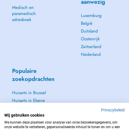
aanwezig
Medisch en
paramedisch
Luxemburg
adresboek
België
Duitsland
Oostenrijk
Zwitserland
Nederland
Populaire
zoekopdrachten
Huisarts in Brussel
Huisarts in Elsene
Huisarts in Jette
Privacybeleid
Tandarts in Brussel
Wij gebruiken cookies
We kunnen deze plaatsen voor analyse van onze bezoekersgegevens, om
Zie alle →
onze website te verbeteren, gepersonaliseerde inhoud te tonen en om u een