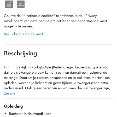
Gelieve de "functionele cookies" te activeren in de "Privacy
instellingen" van deze pagina om het laden van onderstaande kaart
mogelijk te maken.
Bekijk locatie op de kaart
Beschrijving
In mijn praktijk in Korbijk-Dijle (Bertem, regio Leuven) zorg ik ervoor
dat je als zwangere vrouw kan ontspannen dankzij een rustgevende
massage. Doordat je spieren ontspannen en je ook even mentaal kan
opladen, worden je lichaam en geest tijdens je zwangerschap extra
ondersteund. Ook queer personen en vrouwen die niet zwanger zijn,
heet ik van harte welkom voor een relaxerende behandeling.
Zie alle
Opleiding
Bachelor in de Vroedkunde