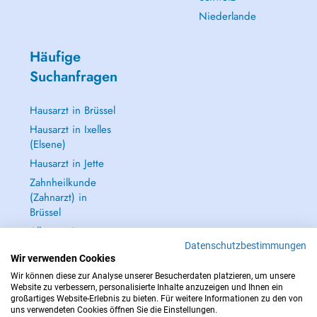
Niederlande
Häufige
Suchanfragen
Hausarzt in Brüssel
Hausarzt in Ixelles
(Elsene)
Hausarzt in Jette
Zahnheilkunde
(Zahnarzt) in
Brüssel
Alle anzeigen →
Datenschutzbestimmungen
Wir verwenden Cookies
Wir können diese zur Analyse unserer Besucherdaten platzieren, um unsere
Website zu verbessern, personalisierte Inhalte anzuzeigen und Ihnen ein
großartiges Website-Erlebnis zu bieten. Für weitere Informationen zu den von
IM NOTFALL WENDEN SIE SICH AN : 112
uns verwendeten Cookies öffnen Sie die Einstellungen.