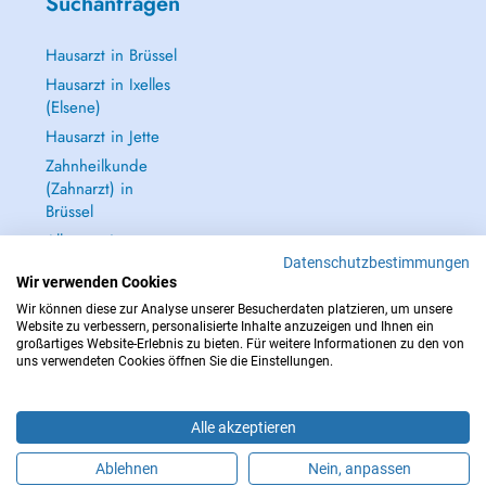
Suchanfragen
Hausarzt in Brüssel
Hausarzt in Ixelles
(Elsene)
Hausarzt in Jette
Zahnheilkunde
(Zahnarzt) in
Brüssel
Alle anzeigen →
Datenschutzbestimmungen
Wir verwenden Cookies
Wir können diese zur Analyse unserer Besucherdaten platzieren, um unsere
Website zu verbessern, personalisierte Inhalte anzuzeigen und Ihnen ein
großartiges Website-Erlebnis zu bieten. Für weitere Informationen zu den von
IM NOTFALL WENDEN SIE SICH AN : 112
uns verwendeten Cookies öffnen Sie die Einstellungen.
Copyright © 2026 - DOCTENA BELGIUM S.P.R.L./B.V.B.A. 37 Square de Meeûs
1000 Bruxelles
Alle akzeptieren
Ablehnen
Nein, anpassen
Buchen Sie einen Termin