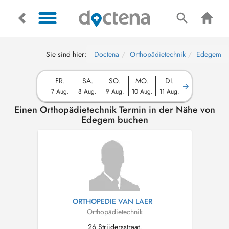
Sie sind hier:
Doctena
Orthopädietechnik
Edegem
FR.
SA.
SO.
MO.
DI.
7 Aug.
8 Aug.
9 Aug.
10 Aug.
11 Aug.
Einen Orthopädietechnik Termin in der Nähe von
Edegem buchen
ORTHOPEDIE VAN LAER
Orthopädietechnik
26 Strijdersstraat,