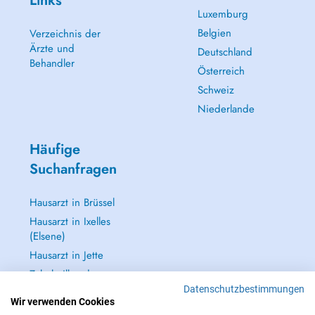
Links
Luxemburg
Belgien
Verzeichnis der
Ärzte und
Deutschland
Behandler
Österreich
Schweiz
Niederlande
Häufige
Suchanfragen
Hausarzt in Brüssel
Hausarzt in Ixelles
(Elsene)
Hausarzt in Jette
Zahnheilkunde
(Zahnarzt) in
Datenschutzbestimmungen
Wir verwenden Cookies
Brüssel