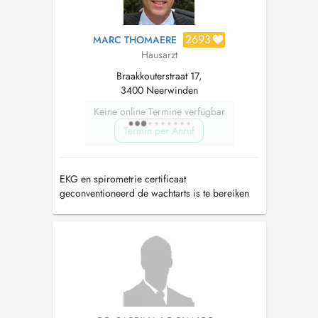
2693
MARC THOMAERE
Hausarzt
Braakkouterstraat 17,
3400 Neerwinden
Keine online Termine verfügbar
Termin per Anruf
EKG en spirometrie certificaat
geconventioneerd de wachtarts is te bereiken
elke werkdag na 20u tot 7u en tijdens het WE