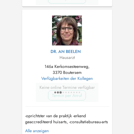
DR. AN BEELEN
Hausarzt
146a Kerkomsesteenweg,
3370 Boutersem
Verfügbarkeiten der Kollegen
Keine online Termine verfügbar
Termin per Anruf
-oprichtster van de praktijk -erkend
geaccrediteerd huisarts, -consultatiebureau-arts
voor Kind en Gezin, -coordinerend raadgevend
Alle anzeigen
arts in WZC Residentie Tweepoorten, (Tienen) -