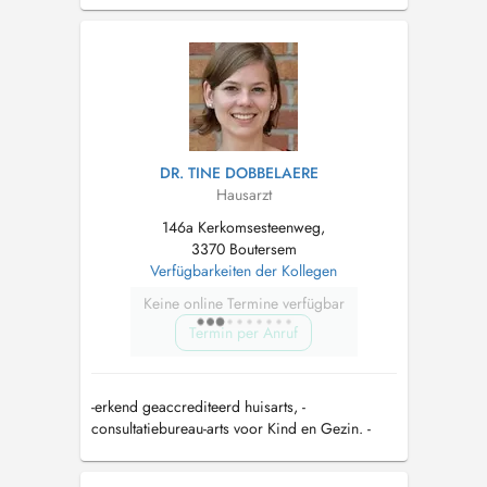
leifarts , -praktijkopleider ​-aangenomen
geneesheer door de politie...
DR. TINE DOBBELAERE
Hausarzt
146a Kerkomsesteenweg,
3370 Boutersem
Verfügbarkeiten der Kollegen
Keine online Termine verfügbar
Termin per Anruf
-erkend geaccrediteerd huisarts, -
consultatiebureau-arts voor Kind en Gezin. -
leifarts -aangenomen geneesheer door de
politie