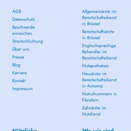
AGB
Allgemeinärzte im
Bereitschaftsdienst
Datenschutz
in Brüssel
Beschwerde
Bereitschaftsärzte
einreichen
in Brüssel
Streitschlichtung
Englischsprachige
Über uns
Behandler im
Presse
Bereitschaftsdienst
Blog
Notapotheken
Karriere
Hausärzte im
Bereitschaftsdienst
Kontakt
in Antwerp
Impressum
Notrufnummern in
Flandern
Zahnärzte im
Notdienst
Nützliche
Wo wir sind