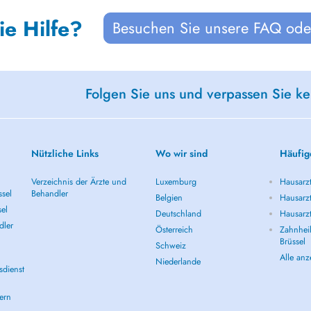
ie Hilfe?
Besuchen Sie unsere FAQ oder
Folgen Sie uns und verpassen Sie k
Nützliche Links
Wo wir sind
Häufig
Verzeichnis der Ärzte und
Luxemburg
Hausarzt
ssel
Behandler
Belgien
Hausarzt
sel
Deutschland
Hausarzt
dler
Österreich
Zahnheil
Brüssel
Schweiz
Alle an
Niederlande
sdienst
ern