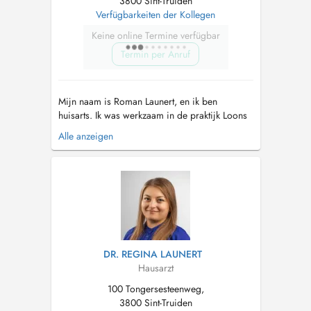
3800 Sint-Truiden
Verfügbarkeiten der Kollegen
Keine online Termine verfügbar
Termin per Anruf
Mijn naam is Roman Launert, en ik ben
huisarts. Ik was werkzaam in de praktijk Loons
Huys, waar ik meerdere jaren ervaring heb
Alle anzeigen
opgedaan in de eerstelijnszorg. Daarnaast
werkte ik ook één voormiddag per week in het
opvangcentrum in Houthalen-Helchteren, waar
ik medische zorg verleende aan mensen d...
DR. REGINA LAUNERT
Hausarzt
100 Tongersesteenweg,
3800 Sint-Truiden