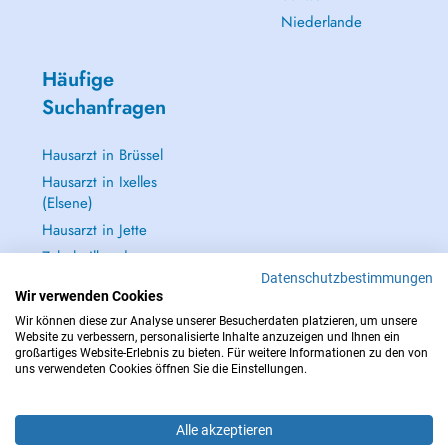
Niederlande
Häufige
Suchanfragen
Hausarzt in Brüssel
Hausarzt in Ixelles
(Elsene)
Hausarzt in Jette
Zahnheilkunde
(Zahnarzt) in
Datenschutzbestimmungen
Brüssel
Wir verwenden Cookies
Wir können diese zur Analyse unserer Besucherdaten platzieren, um unsere
Alle anzeigen →
Website zu verbessern, personalisierte Inhalte anzuzeigen und Ihnen ein
großartiges Website-Erlebnis zu bieten. Für weitere Informationen zu den von
uns verwendeten Cookies öffnen Sie die Einstellungen.
Alle akzeptieren
IM NOTFALL WENDEN SIE SICH AN : 112