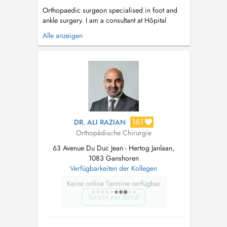
Orthopaedic surgeon specialised in foot and
ankle surgery. I am a consultant at Hôpital
Erasme and associate head of department at
Alle anzeigen
CHU Brugmann. I manage the full spectrum of
foot and ankle pain and injuries, including
ankle sprains, chronic ankle instability, Achilles
tendon pathologies, hallux val...
161
DR. ALI RAZIAN
Orthopädische Chirurgie
63 Avenue Du Duc Jean - Hertog Janlaan,
1083 Ganshoren
Verfügbarkeiten der Kollegen
Keine online Termine verfügbar
Termin per Anruf