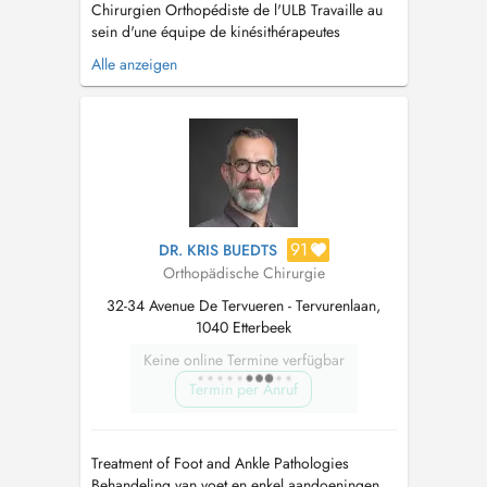
Chirurgien Orthopédiste de l'ULB Travaille au
sein d'une équipe de kinésithérapeutes
multidisciplinaire afin de répondre rapidement
Alle anzeigen
et efficacement à vos besoins thérapeutiques.
Spécialiste du membre supérieur (main coude
épaule) canal carpien, Dupuytren, kyste poignet
et autres lésions de l'é...
91
DR. KRIS BUEDTS
Orthopädische Chirurgie
32-34 Avenue De Tervueren - Tervurenlaan,
1040 Etterbeek
Keine online Termine verfügbar
Termin per Anruf
Treatment of Foot and Ankle Pathologies
Behandeling van voet en enkel aandoeningen