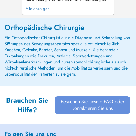
Traitement des pathologies du Pied et de la
Alle anzeigen
Cheville Past President Belgium Foot and Ankle
Society President European Foot and Ankle
Society...
Orthopädische Chirurgie
Ein Orthopädischer Chirurg ist auf die Diagnose und Behandlung von
Störungen des Bewegungsapparates spezialisiert, einschließlich
Knochen, Gelenke, Bänder, Sehnen und Muskeln. Sie behandeln
Erkrankungen wie Frakturen, Arthritis, Sportverletzungen und
Wirbelsäulenerkrankungen und nutzen sowohl chirurgische als auch
nicht-chirurgische Methoden, um die Mobilität zu verbessern und die
Lebensqualität der Patienten zu steigern.
Brauchen Sie
Besuchen Sie unsere FAQ oder
kontaktieren Sie uns
Hilfe?
Folgen Sie uns und